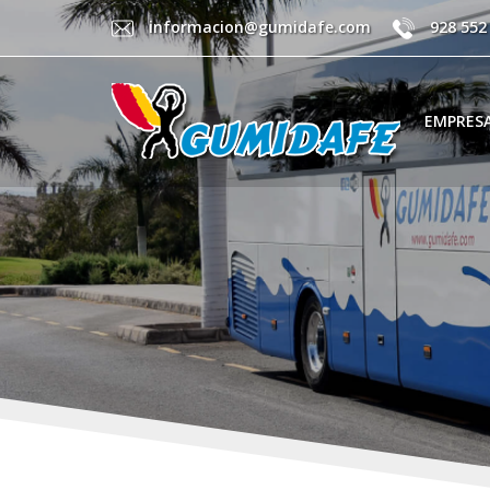
informacion@gumidafe.com
928 552
EMPRES