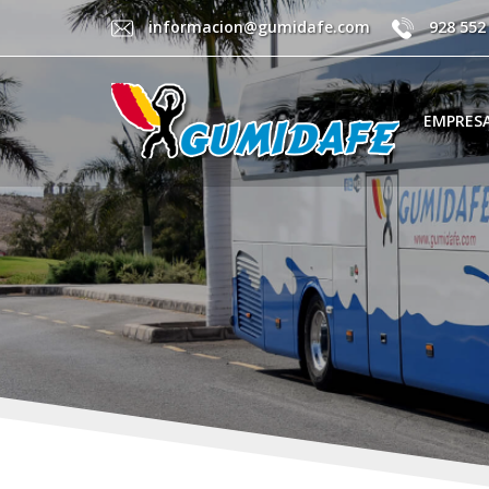
informacion@gumidafe.com
928 552
EMPRES